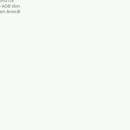
end für
e AGB den
en Anwalt