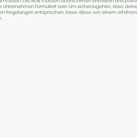
umfassen. Die AGB müssen Überschriften enthalten und pass
e Unternehmen formuliert sein. Um sicherzugehen, dass dein
hen Regelungen entsprechen, lasse diese von einem erfahren
.