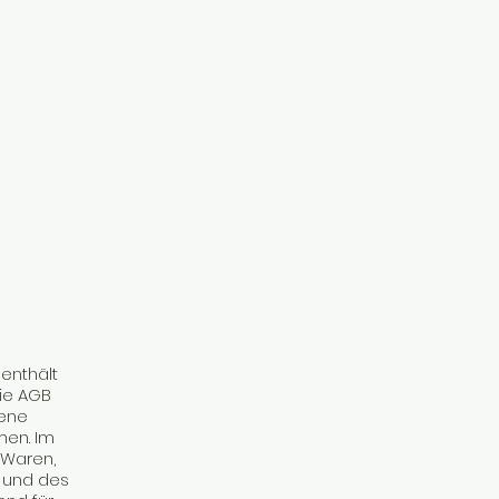
enthält
Die AGB
gene
men. Im
r Waren,
 und des